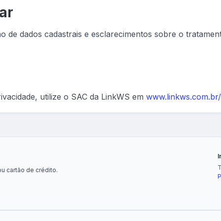
lar
ação de dados cadastrais e esclarecimentos sobre o tratamen
rivacidade, utilize o SAC da LinkWS em
www.linkws.com.br
I
T
u cartão de crédito.
P